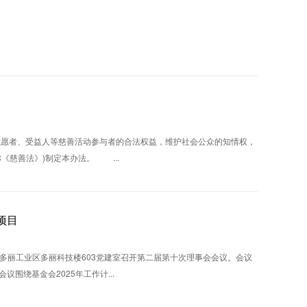
愿者、受益人等慈善活动参与者的合法权益，维护社会公众的知情权，
促进慈善事业发展，根据《中华人民共和国慈善法》(以下简称《慈善法》)制定本办法。 ...
项目
区多丽工业区多丽科技楼603党建室召开第二届第十次理事会会议。会议
围绕基金会2025年工作计...