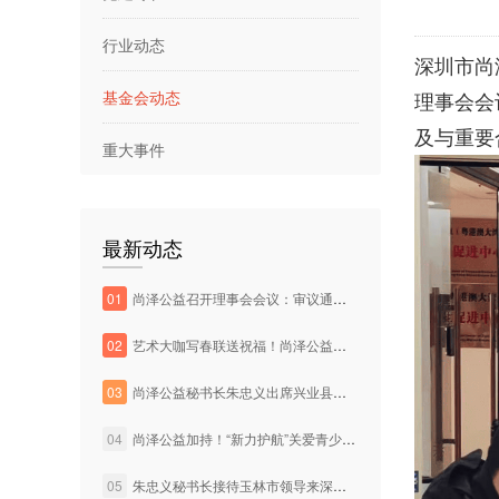
行业动态
深圳市尚
基金会动态
理事会会
及与重要
重大事件
最新动态
01
尚泽公益召开理事会会议：审议通过重要合作项目
02
艺术大咖写春联送祝福！尚泽公益基金会探索公益助学的新路径
03
尚泽公益秘书长朱忠义出席兴业县与深圳企业交流座谈会
04
尚泽公益加持！“新力护航”关爱青少年百变眼镜节启动
05
朱忠义秘书长接待玉林市领导来深交流活动